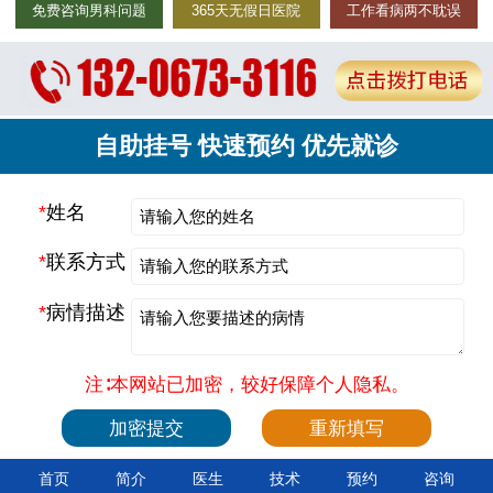
免费咨询男科问题
365天无假日医院
工作看病两不耽误
自助挂号 快速预约 优先就诊
*
姓名
*
联系方式
*
病情描述
注∶本网站已加密，较好保障个人隐私。
首页
简介
医生
技术
预约
咨询