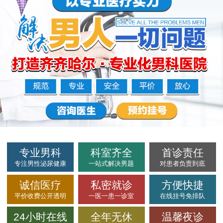
专业男科
科室齐全
首诊责任
专注男性泌尿健康
一站式解决男题
对患者负责到底
诚信医疗
私密就诊
方便快捷
平价收费公开透明
一医一患一诊室
在线挂号免排队
24小时在线
全年无休
温馨夜诊