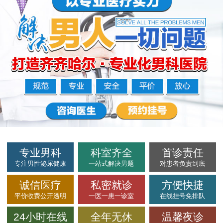
专业男科
科室齐全
首诊责任
专注男性泌尿健康
一站式解决男题
对患者负责到底
诚信医疗
私密就诊
方便快捷
平价收费公开透明
一医一患一诊室
在线挂号免排队
24小时在线
全年无休
温馨夜诊