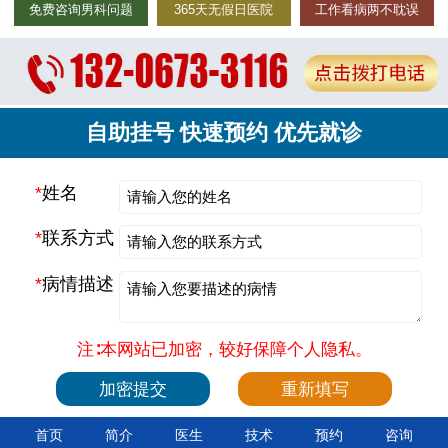
免费咨询男科问题
365天无假日医院
工作看病两不耽误
自助挂号 快速预约 优先就诊
*
姓名
*
联系方式
*
病情描述
注∶本网站已加密，较好保障个人隐私。
首页
简介
医生
技术
预约
咨询