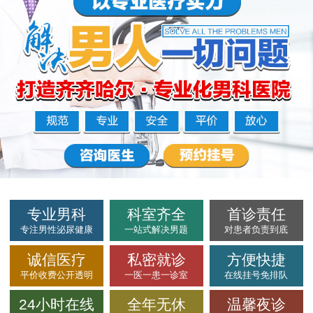
专业男科
科室齐全
首诊责任
专注男性泌尿健康
一站式解决男题
对患者负责到底
诚信医疗
私密就诊
方便快捷
平价收费公开透明
一医一患一诊室
在线挂号免排队
24小时在线
全年无休
温馨夜诊