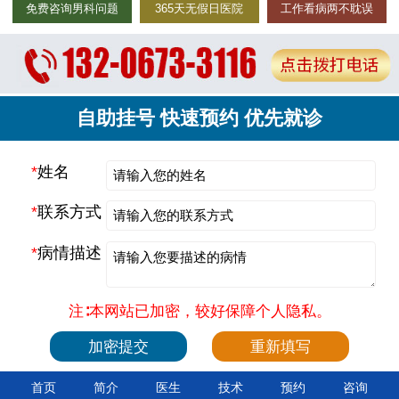
免费咨询男科问题
365天无假日医院
工作看病两不耽误
自助挂号 快速预约 优先就诊
*
姓名
*
联系方式
*
病情描述
注∶本网站已加密，较好保障个人隐私。
首页
简介
医生
技术
预约
咨询