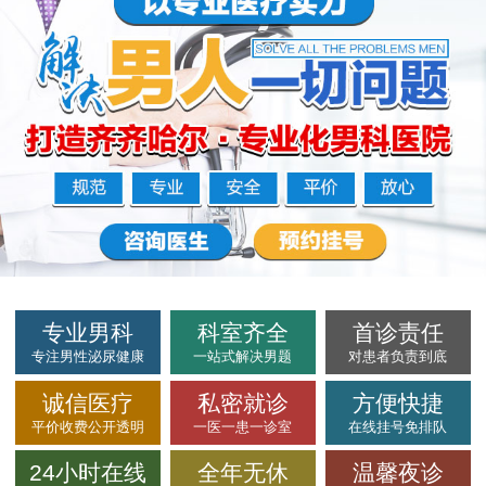
专业男科
科室齐全
首诊责任
专注男性泌尿健康
一站式解决男题
对患者负责到底
诚信医疗
私密就诊
方便快捷
平价收费公开透明
一医一患一诊室
在线挂号免排队
24小时在线
全年无休
温馨夜诊