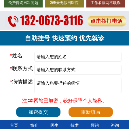
免费咨询男科问题
365天无假日医院
工作看病两不耽误
自助挂号 快速预约 优先就诊
*
姓名
*
联系方式
*
病情描述
注∶本网站已加密，较好保障个人隐私。
首页
简介
医生
技术
预约
咨询