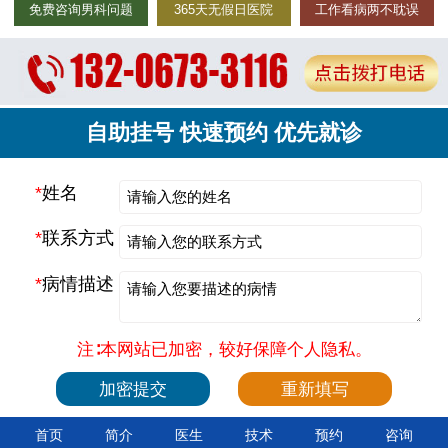
免费咨询男科问题
365天无假日医院
工作看病两不耽误
自助挂号 快速预约 优先就诊
*
姓名
*
联系方式
*
病情描述
注∶本网站已加密，较好保障个人隐私。
首页
简介
医生
技术
预约
咨询