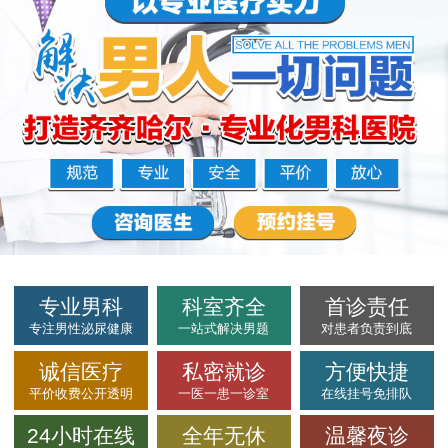
专业男科
科室齐全
首诊责任
专注男性泌尿健康
一站式解决男题
对患者负责到底
诚信医疗
私密就诊
方便快捷
平价收费公开透明
一医一患一诊室
在线挂号免排队
24小时在线
全年无休
温馨夜诊