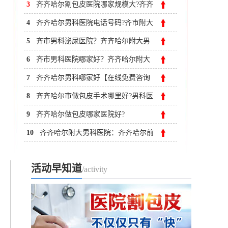
3
齐齐哈尔割包皮医院哪家规模大?齐齐
哈尔附大男科医院
4
齐齐哈尔男科医院电话号码?齐市附大
医院13206733116
5
齐市男科泌尿医院？齐齐哈尔附大男
科医院
6
齐市男科医院哪家好？齐齐哈尔附大
男科医院
7
齐齐哈尔男科哪家好【在线免费咨询
共1368次】
8
齐齐哈尔市做包皮手术哪里好?男科医
院专业医生
9
齐齐哈尔做包皮哪家医院好?
10
齐齐哈尔附大男科医院：齐齐哈尔前
列腺增生该怎么预防
活动早知道
/activity