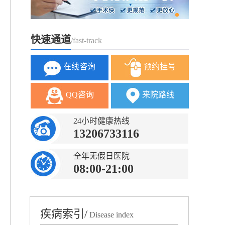
快速通道
/fast-track
在线咨询
预约挂号
QQ咨询
来院路线
24小时健康热线
13206733116
全年无假日医院
08:00-21:00
疾病索引/
Disease index