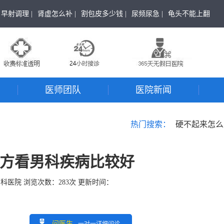
早射调理 |
肾虚怎么补 |
割包皮多少钱 |
尿频尿急 |
龟头不能上翻
医师团队
医院新闻
热门搜索：
硬不起来怎么
方看男科疾病比较好
男科医院
浏览次数：
283
次 更新时间：
问医生