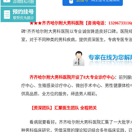
网上挂号无需排队
Tag:$tag
★★★齐齐哈尔附大男科医院【咨询电话：1320673311
碑!齐齐哈尔附大男科医院以专业诚信铸造良好口碑。医院
室，对于不同种类的男科疾病，提供资深医生，专病专医专
齐齐哈尔附大男科医院开设了8大专业诊疗中心
：
前列腺
疗中心、生殖感染诊疗中心、微创手术中心、男性健康体检
供高品质、全方位的服务，缔造男人精彩。
【资深团队】汇聚医生团队 全程把关
看病就要看好。齐齐哈尔附大男科医院汇集了一大批学术
种男科临床研究，凭借深厚的理论知识结合多年临床实践，