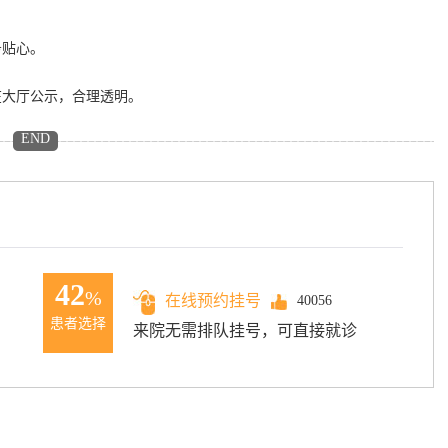
。
务贴心。
在大厅公示，合理透明。
END
42
%
在线预约挂号
40056
患者选择
来院无需排队挂号，可直接就诊