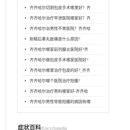
•
齐齐哈尔切割包皮手术哪里好？齐
齐哈尔附大男科医院
•
齐齐哈尔治疗早泄医院哪家好？齐
齐哈尔附大男科医院
•
齐齐哈尔治男性不育医院？齐齐哈
尔附大男科医院
•
射精后睾丸胀痛是什么原因?
•
齐齐哈尔哪家前列腺炎医院好?齐
齐哈尔附大男科医院
•
齐齐哈尔做包皮手术哪家医院好?
齐齐哈尔附大男科医院
•
齐齐哈尔哪里治疗包皮的好?_齐齐
哈尔附大男科医院
•
齐齐哈尔哪个医院治疗阳痿?
•
齐齐哈尔治疗男科哪家好-齐齐哈
尔市看男科哪个好
•
齐齐哈尔男性导致阳痿的病因有哪
些?
症状百科
/Encyclopedia