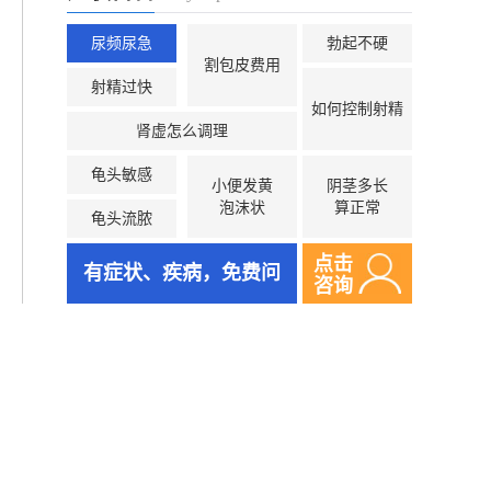
尿频尿急
勃起不硬
割包皮费用
射精过快
如何控制射精
肾虚怎么调理
龟头敏感
小便发黄
阴茎多长
泡沫状
算正常
龟头流脓
点击
有症状、疾病，免费问
咨询