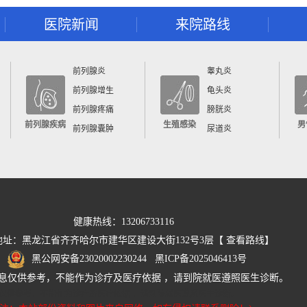
医院新闻
来院路线
前列腺炎
睾丸炎
前列腺增生
龟头炎
前列腺疼痛
膀胱炎
前列腺疾病
生殖感染
男
前列腺囊肿
尿道炎
健康热线：13206733116
地址：黑龙江省齐齐哈尔市建华区建设大街132号3层【
查看路线
】
黑公网安备23020002230244
黑ICP备2025046413号
息仅供参考，不能作为诊疗及医疗依据 ，请到院就医遵照医生诊断。
仅供参考，不能作为诊疗及医疗依据 ，请到院就医遵照医生诊断。