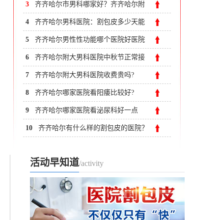
3
齐齐哈尔市男科哪家好？齐齐哈尔附
大男科医院
4
齐齐哈尔男科医院：割包皮多少天能
康复?
5
齐齐哈尔男性性功能哪个医院好医院
医院分析
6
齐齐哈尔附大男科医院中秋节正常接
诊
7
齐齐哈尔附大男科医院收费贵吗?
8
齐齐哈尔哪家医院看阳痿比较好?
9
齐齐哈尔哪家医院看泌尿科好一点
10
齐齐哈尔有什么样的割包皮的医院？
活动早知道
/activity