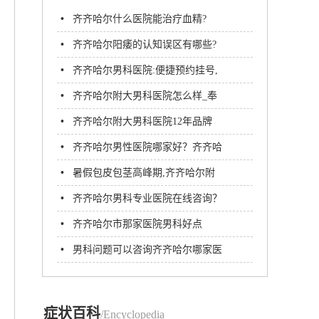
•
齐齐哈尔什么医院能治疗血精?
•
齐齐哈尔阳痿的认知误区有哪些?
齐齐哈尔附大男科医院
•
齐齐哈尔男科医院:便捷预约挂号,
专业咨询,守护男性健康
•
齐齐哈尔附大男科医院怎么样_奉
献爱心
•
齐齐哈尔附大男科医院12年品牌
名医汇聚专注男科病诊疗
•
齐齐哈尔男性医院哪家好？齐齐哈
尔看男科去哪个医院
•
暑假包皮包茎高峰期,齐齐哈尔附
大男科医院每天手术10多台!
•
齐齐哈尔男科专业医院在线咨询？
齐齐哈尔附大男科医院
•
齐齐哈尔市那家医院男科好点
•
男科问题可以咨询齐齐哈尔哪家医
院​-齐齐哈尔附大男科医院
症状百科
/Encyclopedia