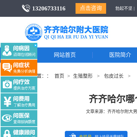
13206733116
点击咨询
勃起不坚 |
网站首页
医院简介
当前位置：：
首页
>
生殖整形
>
包皮过长
>
齐齐哈尔哪
文章来源：
齐齐哈尔附大
去挂号