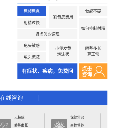
尿频尿急
勃起不硬
割包皮费用
射精过快
如何控制射精
肾虚怎么调理
龟头敏感
小便发黄
阴茎多长
泡沫状
算正常
龟头流脓
点击
有症状、疾病，免费问
咨询
在线咨询
无精症
保健常识
静脉曲张
男性营养