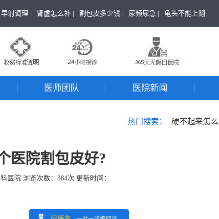
早射调理 |
肾虚怎么补 |
割包皮多少钱 |
尿频尿急 |
龟头不能上翻
医师团队
医院新闻
热门搜索：
硬不起来怎么
个医院割包皮好?
男科医院
浏览次数：
384
次 更新时间：
问医生