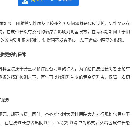
一对一详细问诊
而如今，困扰着男性朋友比较多的男科问题就是包皮过长，男性朋友存
病。包皮过长没有及时的治疗会影响到阴茎发育，在青春期期间由于阴
头的发育受到很大限制，使得阴茎发育不良，从而造成小阴茎的出现。
提供更好的保障
科医院还十分重视诊疗设备力量的扩大，为了给包皮过长患者更加有
设备的精准检测之下，医生可以找到割包皮的黄金切割点，保障一次切
疗服务
规范，规范收费，同时，齐齐哈尔附大男科医院大力推行规格化医疗平
细，在包皮过长患者出院以后，医院将以清单的形式，交给包皮过长患