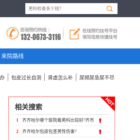
来院路线
办
包皮过长自测
肾虚怎么补
尿频尿急尿不尽
相关搜索
1
齐齐哈尔哪个医院看男科比较好?齐市
附大医院
2
齐齐哈尔包皮包茎男性伤害?