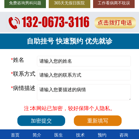
免费咨询男科问题
365天无假日医院
工作看病两不耽误
自助挂号 快速预约 优先就诊
*
姓名
*
联系方式
*
病情描述
注∶本网站已加密，较好保障个人隐私。
首页
简介
医生
技术
预约
咨询