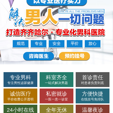
专业男科
科室齐全
首诊责任
专注男性泌尿健康
一站式解决男题
对患者负责到底
诚信医疗
私密就诊
方便快捷
平价收费公开透明
一医一患一诊室
在线挂号免排队
24小时在线
全年无休
温馨夜诊