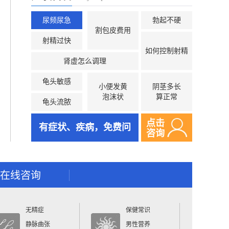
尿频尿急
勃起不硬
割包皮费用
射精过快
如何控制射精
肾虚怎么调理
龟头敏感
小便发黄
阴茎多长
泡沫状
算正常
龟头流脓
点击
有症状、疾病，免费问
咨询
在线咨询
无精症
保健常识
静脉曲张
男性营养