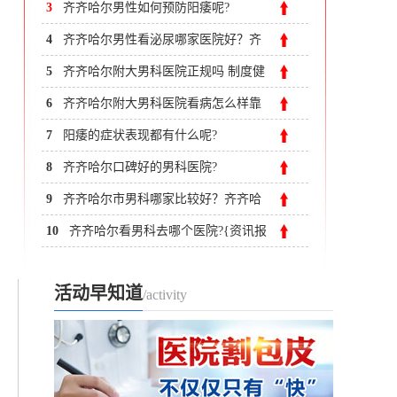
3
齐齐哈尔男性如何预防阳痿呢?
4
齐齐哈尔男性看泌尿哪家医院好？齐
齐哈尔附大男科医院
5
齐齐哈尔附大男科医院正规吗 制度健
全,收费合理
6
齐齐哈尔附大男科医院看病怎么样靠
谱吗?
7
阳痿的症状表现都有什么呢?
8
齐齐哈尔口碑好的男科医院?
9
齐齐哈尔市男科哪家比较好？齐齐哈
尔附大男科医院
10
齐齐哈尔看男科去哪个医院?{资讯报
道}齐齐哈尔生殖中心
活动早知道
/activity