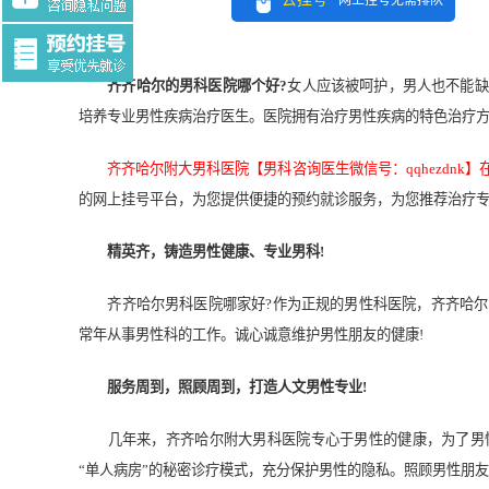
网上挂号无需排队
Tag:$tag
齐齐哈尔的男科医院哪个好?
女人应该被呵护，男人也不能缺
培养专业男性疾病治疗医生。医院拥有治疗男性疾病的特色治疗
齐齐哈尔附大男科医院【男科咨询医生微信号：qqhezdnk】
的网上挂号平台，为您提供便捷的预约就诊服务，为您推荐治疗
精英齐，铸造男性健康、专业男科!
齐齐哈尔男科医院哪家好?作为正规的男性科医院，齐齐哈尔
常年从事男性科的工作。诚心诚意维护男性朋友的健康!
服务周到，照顾周到，打造人文男性专业!
几年来，齐齐哈尔附大男科医院专心于男性的健康，为了男性
“单人病房”的秘密诊疗模式，充分保护男性的隐私。照顾男性朋