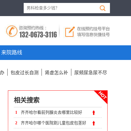
来院路线
办
包皮过长自测
肾虚怎么补
尿频尿急尿不尽
相关搜索
1
齐齐哈尔看前列腺炎去哪里比较好
2
齐齐哈尔哪个医院割儿童包皮包茎好