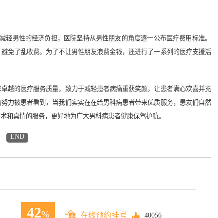
减轻男性的经济负担，医院坚持从男性朋友的角度逐一公布医疗费用标准。
，避免了乱收费。为了不让男性朋友浪费金钱，还进行了一系列的医疗支援活
卓越的医疗服务质量，致力于减轻患者病痛重获笑颜，让患者满心欢喜并充
的努力被患者看到，当我们实实在在给男科病患者带来优质服务，患友们自然
技术和真情的服务，更好地为广大男科病患者健康保驾护航。
END
42
%
在线预约挂号
40056