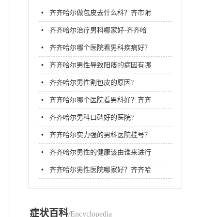
•
齐齐哈尔做包皮去什么科？齐市附
大医院男科
•
齐齐哈尔治疗男科哪家好-齐齐哈
尔市看男科哪个好
•
齐齐哈尔哪个医院看男科疾病好？
齐齐哈尔附大男科医院
•
齐齐哈尔男性导致阳痿的病因有哪
些?
•
齐齐哈尔男性割包皮的原因?
•
齐齐哈尔哪个医院看男科好？齐齐
哈尔早泄男科医院
•
齐齐哈尔男科口碑好的医院?
•
齐齐哈尔实力强的男科医院挂号？
齐齐哈尔附大男科医院
•
齐齐哈尔男性的健康该由谁来进行
守护呢?
•
齐齐哈尔男性医院哪家好？齐齐哈
尔正规男科医院的位置
症状百科
/Encyclopedia