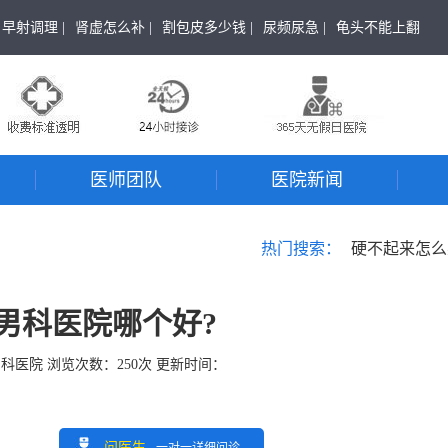
早射调理 |
肾虚怎么补 |
割包皮多少钱 |
尿频尿急 |
龟头不能上翻
医师团队
医院新闻
热门搜索：
硬不起来怎么
男科医院哪个好?
男科医院
浏览次数：
250
次 更新时间：
问医生