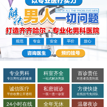
专业男科
科室齐全
首诊责任
专注男性泌尿健康
一站式解决男题
对患者负责到底
诚信医疗
私密就诊
方便快捷
平价收费公开透明
一医一患一诊室
在线挂号免排队
24小时在线
全年无休
温馨夜诊