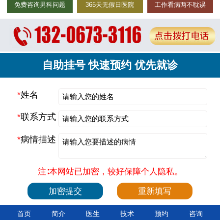
免费咨询男科问题
365天无假日医院
工作看病两不耽误
自助挂号 快速预约 优先就诊
*
姓名
*
联系方式
*
病情描述
注∶本网站已加密，较好保障个人隐私。
首页
简介
医生
技术
预约
咨询