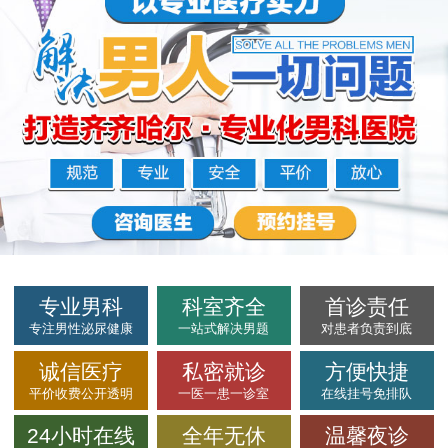
专业男科
科室齐全
首诊责任
专注男性泌尿健康
一站式解决男题
对患者负责到底
诚信医疗
私密就诊
方便快捷
平价收费公开透明
一医一患一诊室
在线挂号免排队
24小时在线
全年无休
温馨夜诊