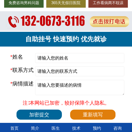
免费咨询男科问题
365天无假日医院
工作看病两不耽误
自助挂号 快速预约 优先就诊
*
姓名
*
联系方式
*
病情描述
注∶本网站已加密，较好保障个人隐私。
首页
简介
医生
技术
预约
咨询