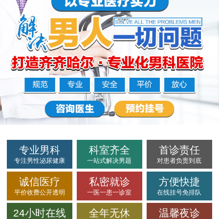
专业男科
科室齐全
首诊责任
专注男性泌尿健康
一站式解决男题
对患者负责到底
诚信医疗
私密就诊
方便快捷
平价收费公开透明
一医一患一诊室
在线挂号免排队
24小时在线
全年无休
温馨夜诊