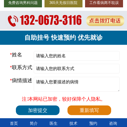
免费咨询男科问题
365天无假日医院
工作看病两不耽误
自助挂号 快速预约 优先就诊
*
姓名
*
联系方式
*
病情描述
注∶本网站已加密，较好保障个人隐私。
首页
简介
医生
技术
预约
咨询