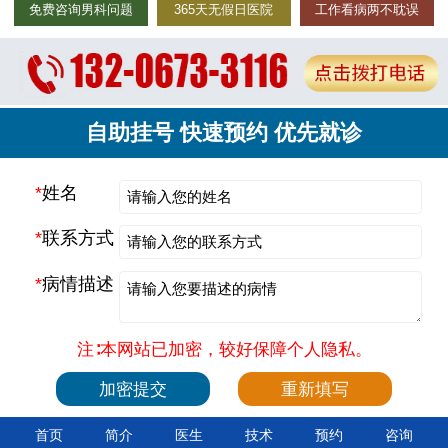
免费咨询男科问题
365天无假日医院
工作看病两不耽误
自助挂号 快速预约 优先就诊
*
姓名
*
联系方式
*
病情描述
注∶本网站已加密，较好保障个人隐私。
首页
简介
医生
技术
预约
咨询