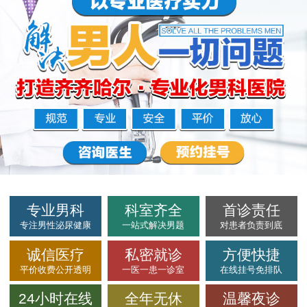
专业男科
科室齐全
首诊责任
专注男性泌尿健康
一站式解决男题
对患者负责到底
诚信医疗
私密就诊
方便快捷
平价收费公开透明
一医一患一诊室
在线挂号免排队
24小时在线
全年无休
温馨夜诊