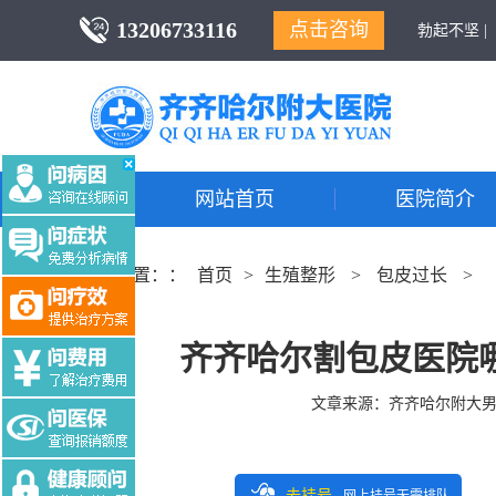
13206733116
点击咨询
勃起不坚 |
网站首页
医院简介
当前位置：：
首页
>
生殖整形
>
包皮过长
>
齐齐哈尔割包皮医院
文章来源：
齐齐哈尔附大
去挂号