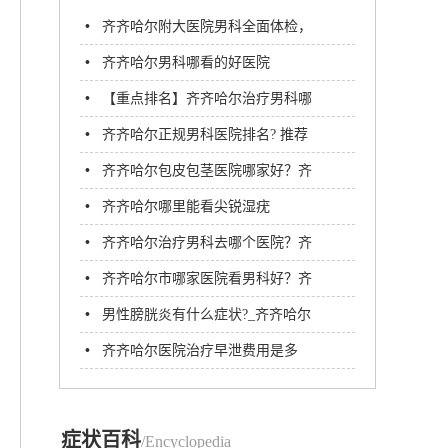
•
齐齐哈尔附大医院男科全面体检，
呵护男性健康防线
•
齐齐哈尔男科哪看的好医院
•
【重点排名】齐齐哈尔治疗男科哪
家好
•
齐齐哈尔正规男科医院排名? 推荐
齐齐哈尔附大男科医院
•
齐齐哈尔包皮包茎医院哪家好？齐
齐哈尔附大男科医院
•
齐齐哈尔哪里能看尖锐湿疣
•
齐齐哈尔治疗男科去哪个医院？齐
齐哈尔附大男科医院
•
齐齐哈尔市哪家医院看男科好？齐
齐哈尔附大男科医院
•
男性膀胱炎有什么症状?_齐齐哈尔
附大男科医院
•
齐齐哈尔医院治疗早泄费用是多
少?
症状百科
/Encyclopedia