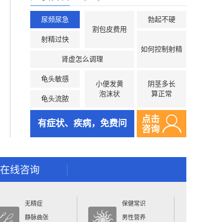
尿频尿急
勃起不硬
割包皮费用
射精过快
如何控制射精
肾虚怎么调理
龟头敏感
小便发黄
阴茎多长
泡沫状
算正常
龟头流脓
点击
有症状、疾病，免费问
咨询
在线咨询
无精症
保健常识
静脉曲张
男性营养