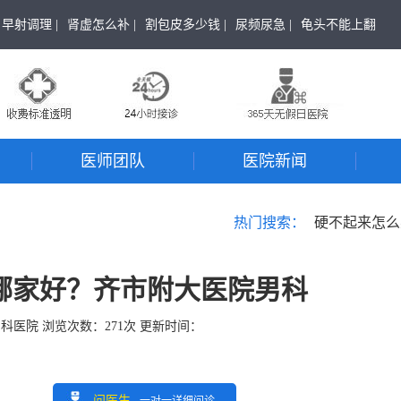
早射调理 |
肾虚怎么补 |
割包皮多少钱 |
尿频尿急 |
龟头不能上翻
医师团队
医院新闻
热门搜索：
硬不起来怎么
哪家好？齐市附大医院男科
男科医院
浏览次数：
271
次 更新时间：
问医生