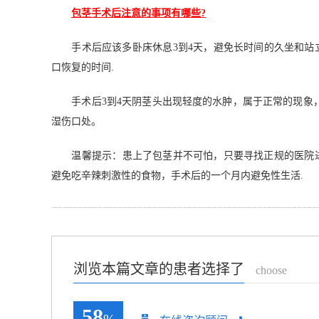
包茎手术后注意的事项有哪些?
手术后应该多卧床休息3到4天，避免长时间的久坐和站
口恢复的时间.
手术后3到4天阴茎头出现轻度的水肿，属于正常的现象，
湿伤口处。
温馨提示：患上了包茎并不可怕，只要寻找正规的医院进
避免吃辛辣刺激性的食物，手术后的一个月内避免性生活.
浏览本篇文章的患者选择了
choose
58