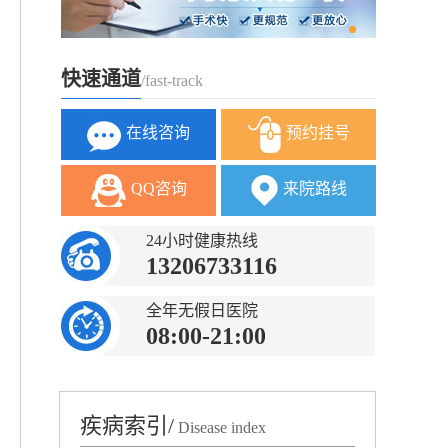
快速通道
/fast-track
在线咨询
预约挂号
QQ咨询
来院路线
24小时健康热线
13206733116
全年无假日医院
08:00-21:00
疾病索引/
Disease index