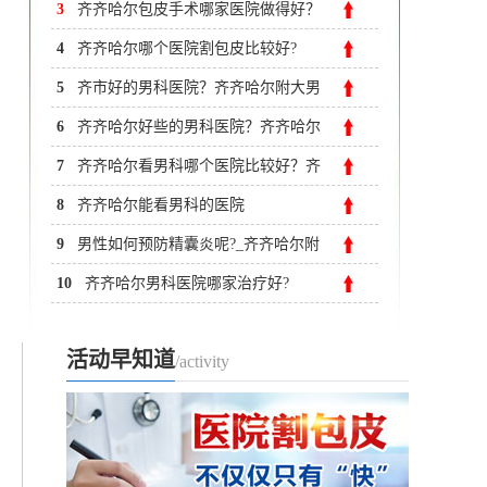
齐市附大医院男科
3
齐齐哈尔包皮手术哪家医院做得好？
齐齐哈尔附大男科医院
4
齐齐哈尔哪个医院割包皮比较好?
5
齐市好的男科医院？齐齐哈尔附大男
科医院
6
齐齐哈尔好些的男科医院？齐齐哈尔
附大男科医院
7
齐齐哈尔看男科哪个医院比较好？齐
齐哈尔男科医院哪里好
8
齐齐哈尔能看男科的医院
9
男性如何预防精囊炎呢?_齐齐哈尔附
大男科医院
10
齐齐哈尔男科医院哪家治疗好?
活动早知道
/activity