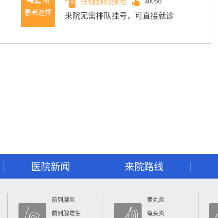
%
在线预约挂号
40056
患者选择
来院无需排队挂号，可直接就诊
医院新闻
来院路线
前列腺炎
睾丸炎
前列腺增生
龟头炎