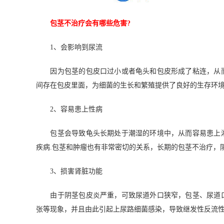
包茎不治疗会有哪些危害?
1、会影响到尿流
因为包茎的包皮口过小或者龟头和包皮形成了粘连，从而
间存在包皮里面，为细菌的生长和繁殖提供了良好的生存环境
2、容易患上性病
包茎会导致龟头长期处于潮湿的环境中，从而容易患上淋
疾病.包茎和肿瘤也有非常密切的关系，长期的包茎不治疗，
3、损害肾脏功能
由于阴茎包皮炎严重，可致尿道外口狭窄，包茎、尿道口
张等现象，并且由此引起上尿路细菌感染，导致继发性反流