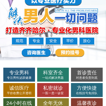
专业男科
科室齐全
首诊责任
专注男性泌尿健康
一站式解决男题
对患者负责到底
诚信医疗
私密就诊
方便快捷
平价收费公开透明
一医一患一诊室
在线挂号免排队
24小时在线
全年无休
温馨夜诊