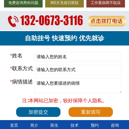
免费咨询男科问题
365天无假日医院
工作看病两不耽误
自助挂号 快速预约 优先就诊
*
姓名
*
联系方式
*
病情描述
注∶本网站已加密，较好保障个人隐私。
首页
简介
医生
技术
预约
咨询