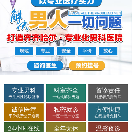
专业男科
科室齐全
首诊责任
专注男性泌尿健康
一站式解决男题
对患者负责到底
诚信医疗
私密就诊
方便快捷
平价收费公开透明
一医一患一诊室
在线挂号免排队
24小时在线
全年无休
温馨夜诊