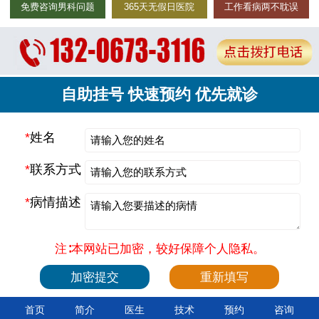
免费咨询男科问题
365天无假日医院
工作看病两不耽误
自助挂号 快速预约 优先就诊
*
姓名
*
联系方式
*
病情描述
注∶本网站已加密，较好保障个人隐私。
首页
简介
医生
技术
预约
咨询