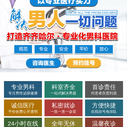
专业男科
科室齐全
首诊责任
专注男性泌尿健康
一站式解决男题
对患者负责到底
诚信医疗
私密就诊
方便快捷
平价收费公开透明
一医一患一诊室
在线挂号免排队
24小时在线
全年无休
温馨夜诊