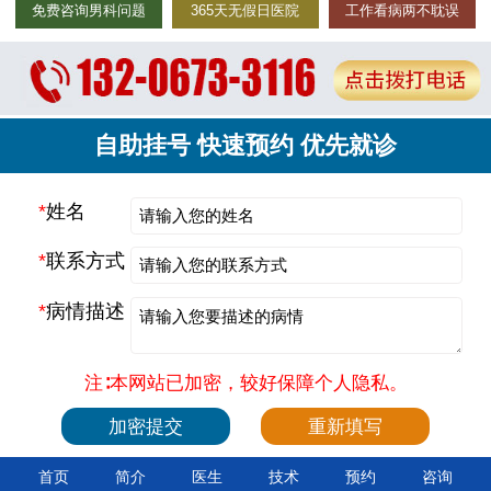
免费咨询男科问题
365天无假日医院
工作看病两不耽误
自助挂号 快速预约 优先就诊
*
姓名
*
联系方式
*
病情描述
注∶本网站已加密，较好保障个人隐私。
首页
简介
医生
技术
预约
咨询