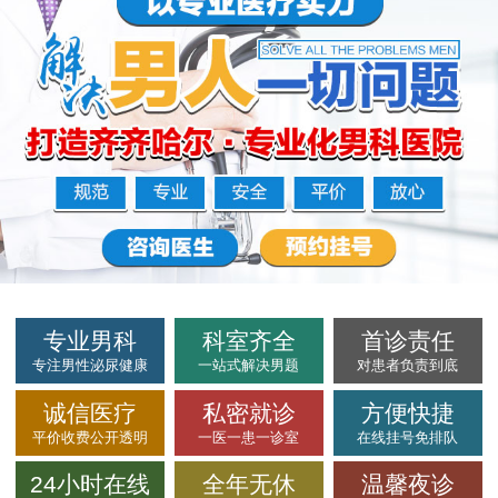
专业男科
科室齐全
首诊责任
专注男性泌尿健康
一站式解决男题
对患者负责到底
诚信医疗
私密就诊
方便快捷
平价收费公开透明
一医一患一诊室
在线挂号免排队
24小时在线
全年无休
温馨夜诊