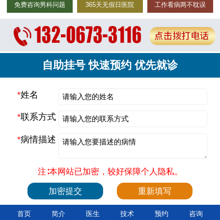
免费咨询男科问题
365天无假日医院
工作看病两不耽误
自助挂号 快速预约 优先就诊
*
姓名
*
联系方式
*
病情描述
注∶本网站已加密，较好保障个人隐私。
首页
简介
医生
技术
预约
咨询