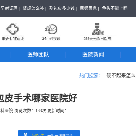
早射调理 |
肾虚怎么补 |
割包皮多少钱 |
尿频尿急 |
龟头不能上翻
医师团队
医院新闻
热门搜索：
硬不起来怎么
包皮手术哪家医院好
男科医院
浏览次数：
133
次 更新时间：
问医生