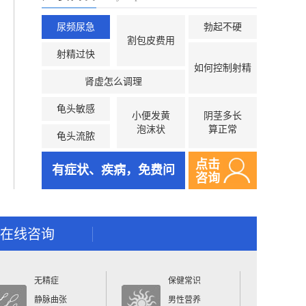
尿频尿急
勃起不硬
割包皮费用
射精过快
如何控制射精
肾虚怎么调理
龟头敏感
小便发黄
阴茎多长
泡沫状
算正常
龟头流脓
点击
有症状、疾病，免费问
咨询
在线咨询
无精症
保健常识
静脉曲张
男性营养