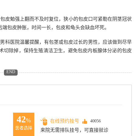
将包皮勉强上翻而不及时复位，狭小的包皮口可紧勒在阴茎冠状
远端包皮肿胀，时间一长，包皮和龟头会缺血坏死。
大男科医院温馨提醒
，有包茎或包皮过长的男性，应该做到尽早
术切除掉，保持生殖清洁卫生，避免包皮内板腺体分泌的包皮
END
42
%
在线预约挂号
40056
患者选择
来院无需排队挂号，可直接就诊