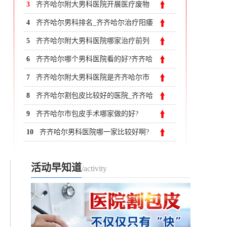
附大医院
3
齐齐哈尔附大男科医院开展医疗废物
处理培训
4
齐齐哈尔男科排名_齐齐哈尔治疗阳痿
去哪家医院？
5
齐齐哈尔附大男科医院哪家治疗前列
腺炎好?
6
齐齐哈尔哪个男科医院看的好?齐齐哈
尔附大男科医院
7
齐齐哈尔附大男科医院是齐齐哈尔市
专业正规现代化的老牌男科医院
8
齐齐哈尔割包皮比较好的医院_齐齐哈
尔割包皮的医院哪个好
9
齐齐哈尔市包皮手术哪家做的好?
10
齐齐哈尔男科医院哪一家比较好啊?
活动早知道
/activity