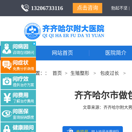
13206733116
点击咨询
勃起不坚 |
网站首页
医院简介
当前位置：：
首页
>
生殖整形
>
包皮过长
>
齐齐哈尔市做
文章来源：
齐齐哈尔附大
去挂号