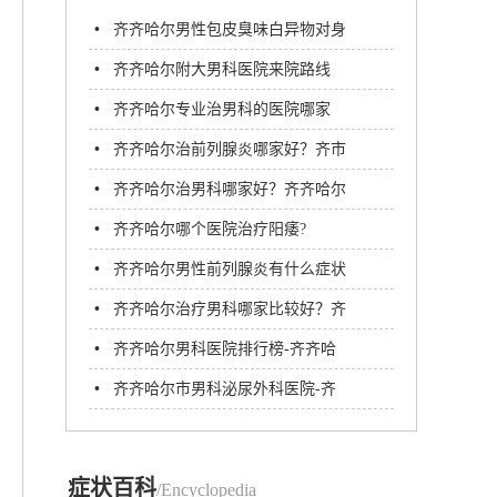
•
齐齐哈尔男性包皮臭味白异物对身
体有影响吗？
•
齐齐哈尔附大男科医院来院路线
•
齐齐哈尔专业治男科的医院哪家
好?齐市附大医院
•
齐齐哈尔治前列腺炎哪家好？齐市
附大医院
•
齐齐哈尔治男科哪家好？齐齐哈尔
附大男科医院
•
齐齐哈尔哪个医院治疗阳痿?
•
齐齐哈尔男性前列腺炎有什么症状
和危害性
•
齐齐哈尔治疗男科哪家比较好？齐
齐哈尔附大男科医院
•
齐齐哈尔男科医院排行榜-齐齐哈
尔附大男科医院
•
齐齐哈尔市男科泌尿外科医院-齐
齐哈尔附大男科医院
症状百科
/Encyclopedia