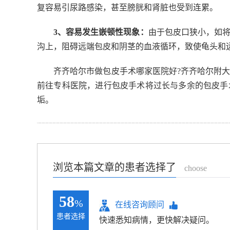
复容易引尿路感染，甚至膀胱和肾脏也受到连累。
3、容易发生嵌顿性现象：
由于包皮口狭小，如
沟上，阻碍远端包皮和阴茎的血液循环，致使龟头和
齐齐哈尔市做包皮手术哪家医院好?齐齐哈尔附
前往专科医院，进行包皮手术将过长与多余的包皮手
垢。
浏览本篇文章的患者选择了
choose
58
%
在线咨询顾问
患者选择
快速悉知病情，更快解决疑问。