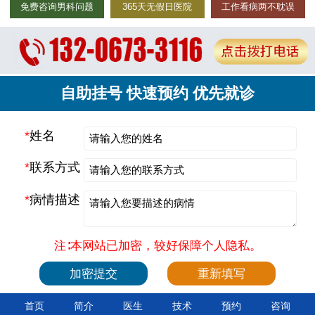
免费咨询男科问题
365天无假日医院
工作看病两不耽误
自助挂号 快速预约 优先就诊
*
姓名
*
联系方式
*
病情描述
注∶本网站已加密，较好保障个人隐私。
首页
简介
医生
技术
预约
咨询