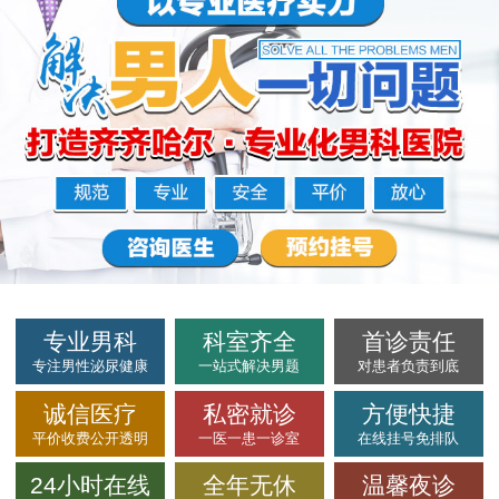
专业男科
科室齐全
首诊责任
专注男性泌尿健康
一站式解决男题
对患者负责到底
诚信医疗
私密就诊
方便快捷
平价收费公开透明
一医一患一诊室
在线挂号免排队
24小时在线
全年无休
温馨夜诊