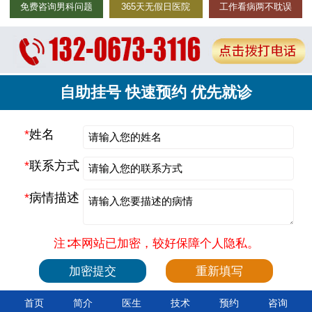
免费咨询男科问题
365天无假日医院
工作看病两不耽误
自助挂号 快速预约 优先就诊
*
姓名
*
联系方式
*
病情描述
注∶本网站已加密，较好保障个人隐私。
首页
简介
医生
技术
预约
咨询