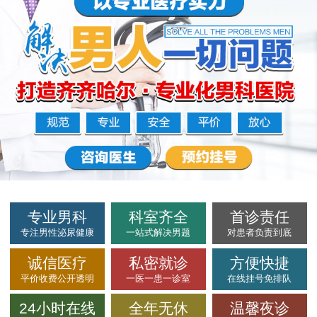
专业男科
科室齐全
首诊责任
专注男性泌尿健康
一站式解决男题
对患者负责到底
诚信医疗
私密就诊
方便快捷
平价收费公开透明
一医一患一诊室
在线挂号免排队
24小时在线
全年无休
温馨夜诊