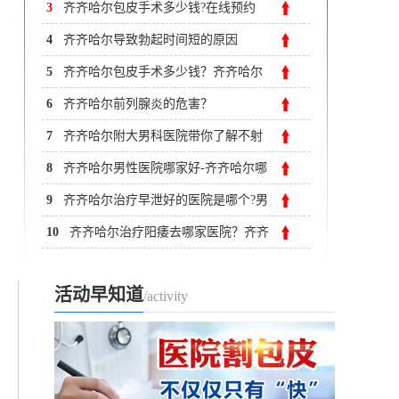
附大男科医院
3
齐齐哈尔包皮手术多少钱?在线预约
4
齐齐哈尔导致勃起时间短的原因
5
齐齐哈尔包皮手术多少钱？齐齐哈尔
割包皮好的医院?
6
齐齐哈尔前列腺炎的危害？
7
齐齐哈尔附大男科医院带你了解不射
精症的治疗方法?
8
齐齐哈尔男性医院哪家好-齐齐哈尔哪
里治疗前列腺好
9
齐齐哈尔治疗早泄好的医院是哪个?男
性为何会发生早泄?
10
齐齐哈尔治疗阳痿去哪家医院？齐齐
哈尔附大男科医院
活动早知道
/activity