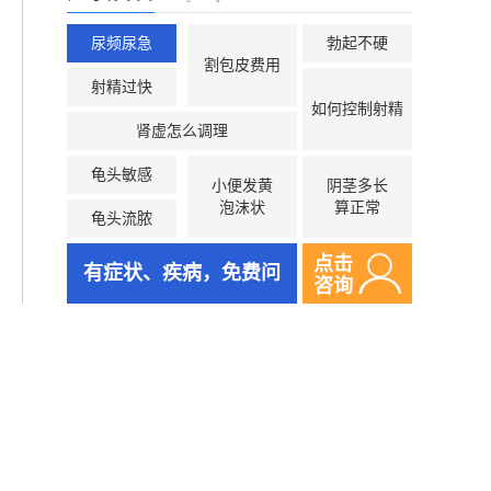
尿频尿急
勃起不硬
割包皮费用
射精过快
如何控制射精
肾虚怎么调理
龟头敏感
小便发黄
阴茎多长
泡沫状
算正常
龟头流脓
点击
有症状、疾病，免费问
咨询