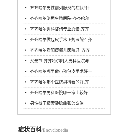
•
齐齐哈尔男性前列腺炎的症状?什
么是慢性前列腺炎?
•
齐齐哈尔泌尿生殖医院-齐齐哈尔
附大男科医院
•
齐齐哈尔男科咨询专业靠谱,齐齐
哈尔附大医院
•
齐齐哈尔做包皮手术正规医院？齐
市附大医院男科
•
齐齐哈尔看阳痿哪儿医院好_齐齐
哈尔男科
•
父亲节 齐齐哈尔附大男科医院与
你一起来守护父亲健康
•
齐齐哈尔哪里做小孩包皮手术好一
点？齐齐哈尔附大男科医院
•
齐齐哈尔那个医院男科看的好,齐
齐哈尔那家医院看男科
•
齐齐哈尔男科医院哪一家比较好
啊?
•
男性得了精索静脉曲张怎么治
症状百科
/Encyclopedia