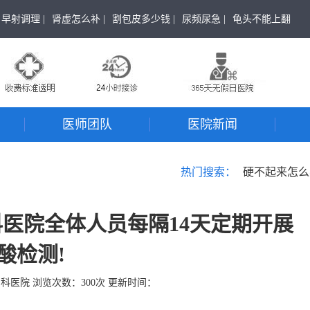
早射调理 |
肾虚怎么补 |
割包皮多少钱 |
尿频尿急 |
龟头不能上翻
医师团队
医院新闻
热门搜索：
硬不起来怎么
科医院全体人员每隔14天定期开展
酸检测!
男科医院
浏览次数：
300
次 更新时间：