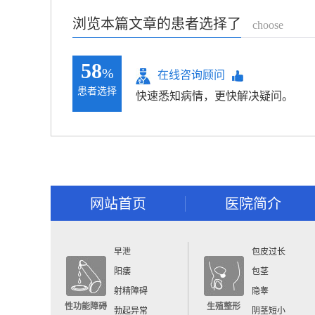
浏览本篇文章的患者选择了
choose
58
%
在线咨询顾问
患者选择
快速悉知病情，更快解决疑问。
网站首页
医院简介
早泄
包皮过长
阳痿
包茎
射精障碍
隐睾
性功能障碍
生殖整形
勃起异常
阴茎短小