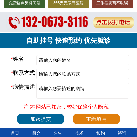
免费咨询男科问题
365天无假日医院
工作看病两不耽误
自助挂号 快速预约 优先就诊
*
姓名
*
联系方式
*
病情描述
注∶本网站已加密，较好保障个人隐私。
首页
简介
医生
技术
预约
咨询