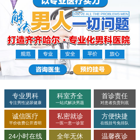
专业男科
科室齐全
首诊责任
专注男性泌尿健康
一站式解决男题
对患者负责到底
诚信医疗
私密就诊
方便快捷
平价收费公开透明
一医一患一诊室
在线挂号免排队
24小时在线
全年无休
温馨夜诊